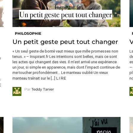
PHILOSOPHIE
Un petit geste peut tout changer
V
« Un seul geste de bonté vaut mieux que mille promesses non
La
tenus. » – Inspirant.fr Les intentions sont belles, mais ce sont
de
s
les actes qui changent des vies. Il m’est arrivé une expérience
es
un jour, si simple en apparence, mais dont l’impact continue de
— 
me toucher profondément… Le manteau oublié Un vieux
pl
LIRE
manteau traînait sur le […]
no
s
E
Par
Teddy Tanier