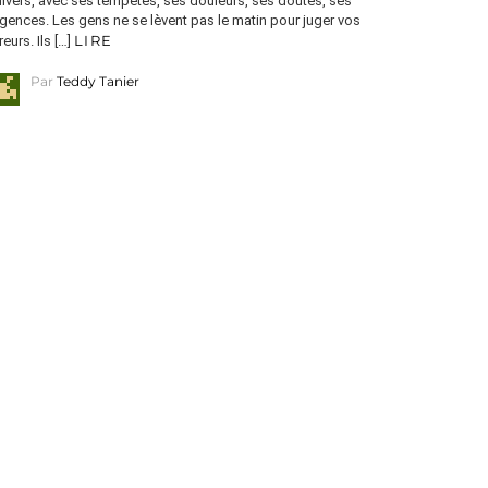
ivers, avec ses tempêtes, ses douleurs, ses doutes, ses
gences. Les gens ne se lèvent pas le matin pour juger vos
LIRE
reurs. Ils […]
Par
Teddy Tanier