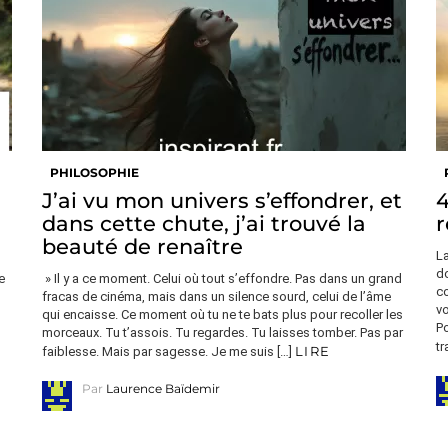
PHILOSOPHIE
J’ai vu mon univers s’effondrer, et
4
dans cette chute, j’ai trouvé la
r
beauté de renaître
La
d
e
» Il y a ce moment. Celui où tout s’effondre. Pas dans un grand
c
fracas de cinéma, mais dans un silence sourd, celui de l’âme
vo
qui encaisse. Ce moment où tu ne te bats plus pour recoller les
P
morceaux. Tu t’assois. Tu regardes. Tu laisses tomber. Pas par
tr
LIRE
faiblesse. Mais par sagesse. Je me suis […]
Par
Laurence Baïdemir