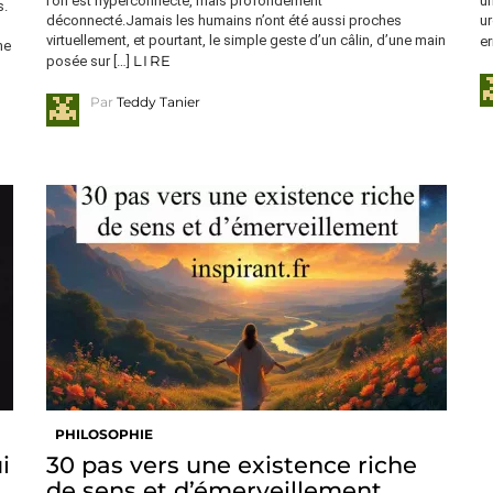
l’on est hyperconnecté, mais profondément
un
s.
déconnecté.Jamais les humains n’ont été aussi proches
ur
virtuellement, et pourtant, le simple geste d’un câlin, d’une main
er
ne
LIRE
posée sur […]
Par
Teddy Tanier
PHILOSOPHIE
i
30 pas vers une existence riche
de sens et d’émerveillement