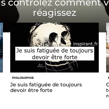
s contrôlez comment 
réagissez
PHILOSOPHIE
Je suis fatiguée de toujours
C
devoir être forte
t
r