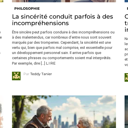
PHILOSOPHIE
r
La sincérité conduit parfois à des
C
incompréhensions
t
i
e
Être sincère peut parfois conduire à des incompréhensions ou
re
à des malentendus, car nombreux d’entre nous sont souvent
No
marqués par des tromperies. Cependant, la sincérité est une
le
vertu qui, bien que parfois mal comprise, est essentielle pour
a
s
un développement personnel sain. Il arrive parfois que
pr
certaines phrases ou comportements soient mal interprétés.
et
LIRE
Par exemple, dire […]
vo
Par
Teddy Tanier