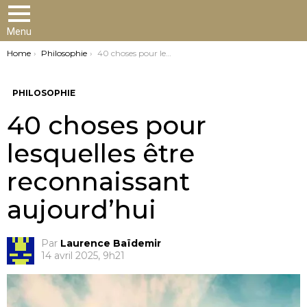
Menu
You are here:
Home
Philosophie
40 choses pour lesquelles être reconnaissant aujourd’hui
PHILOSOPHIE
40 choses pour
lesquelles être
reconnaissant
aujourd’hui
Par
Laurence Baïdemir
14 avril 2025, 9h21