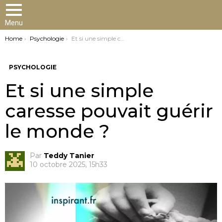
Menu
You are here:
Home
Psychologie
Et si une simple caresse pouvait guérir le monde ?
PSYCHOLOGIE
Et si une simple
caresse pouvait guérir
le monde ?
Par
Teddy Tanier
10 octobre 2025, 15h33