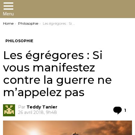
Menu
You are here:
Home
Philosophie
Les égrégores : Si vous manifestez contre la guerre ne m’appelez pas
PHILOSOPHIE
Les égrégores : Si
vous manifestez
contre la guerre ne
m’appelez pas
Par
Teddy Tanier
Co
1
26 avril 2018, 9h48