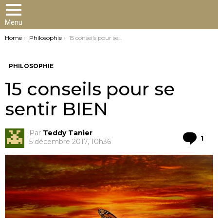
Menu
You are here:
Home
Philosophie
15 conseils pour se sentir BIEN
PHILOSOPHIE
15 conseils pour se
sentir BIEN
Par
Teddy Tanier
Co
1
5 décembre 2017, 10h36