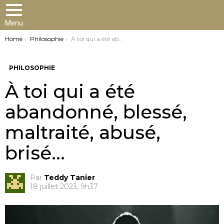
Menu
You are here:
Home
Philosophie
À toi qui a été abandonné, blessé, maltraité, abusé, brisé…
PHILOSOPHIE
À toi qui a été
abandonné, blessé,
maltraité, abusé,
brisé…
Par
Teddy Tanier
18 juillet 2023, 9h37