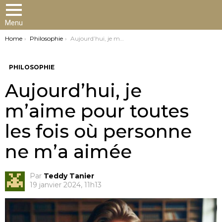
Menu
You are here:
Home
Philosophie
Aujourd’hui, je m’aime pour toutes les fois où personne ne m’a aimée
PHILOSOPHIE
Aujourd’hui, je
m’aime pour toutes
les fois où personne
ne m’a aimée
Par
Teddy Tanier
19 janvier 2024, 11h13