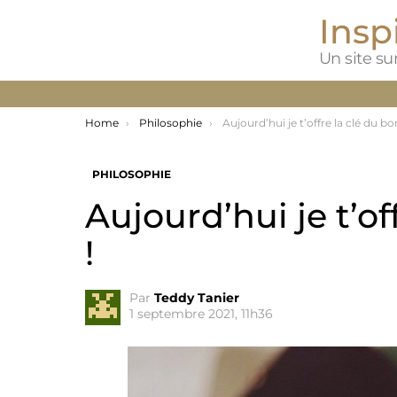
Inspi
Un site sur
You are here:
Home
Philosophie
Aujourd’hui je t’offre la clé du bonhe
PHILOSOPHIE
Aujourd’hui je t’o
!
Par
Teddy Tanier
1 septembre 2021, 11h36