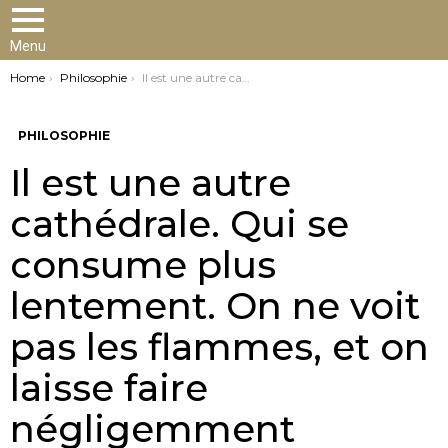
Menu
You are here:
Home
Philosophie
Il est une autre cathédrale. Qui se consume plus lentement. On ne voit pas les flammes, et on laisse faire négligemment
PHILOSOPHIE
Il est une autre
cathédrale. Qui se
consume plus
lentement. On ne voit
pas les flammes, et on
laisse faire
négligemment