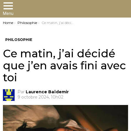
Menu
You are here:
Home
Philosophie
Ce matin, j’ai décidé que j’en avais fini avec toi
PHILOSOPHIE
Ce matin, j’ai décidé
que j’en avais fini avec
toi
Par
Laurence Baïdemir
9 octobre 2024, 10h02