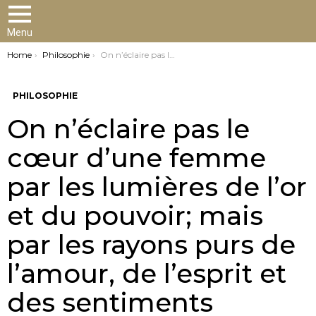
Menu
You are here:
Home
Philosophie
On n’éclaire pas le cœur d’une femme par les lumières de l’or et du pouvoir; mais par les rayons purs de l’amour, de l’esprit et des sentiments
PHILOSOPHIE
On n’éclaire pas le
cœur d’une femme
par les lumières de l’or
et du pouvoir; mais
par les rayons purs de
l’amour, de l’esprit et
des sentiments