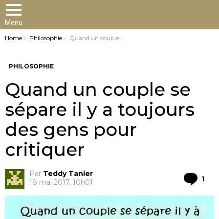
Menu
You are here:
Home
Philosophie
Quand un couple se sépare il y a toujours des gens pour critiquer
PHILOSOPHIE
Quand un couple se
sépare il y a toujours
des gens pour
critiquer
Par
Teddy Tanier
Co
1
18 mai 2017, 10h01