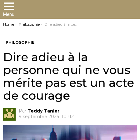
Menu
You are here:
Home
Philosophie
Dire adieu à la personne qui ne vous mérite pas est un acte de courage
PHILOSOPHIE
Dire adieu à la
personne qui ne vous
mérite pas est un acte
de courage
Par
Teddy Tanier
9 septembre 2024, 10h12