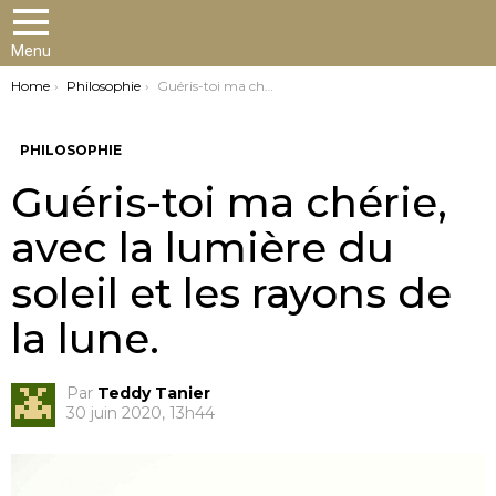
Menu
You are here:
Home
Philosophie
Guéris-toi ma chérie, avec la lumière du soleil et les rayons de la lune.
PHILOSOPHIE
Guéris-toi ma chérie,
avec la lumière du
soleil et les rayons de
la lune.
Par
Teddy Tanier
30 juin 2020, 13h44