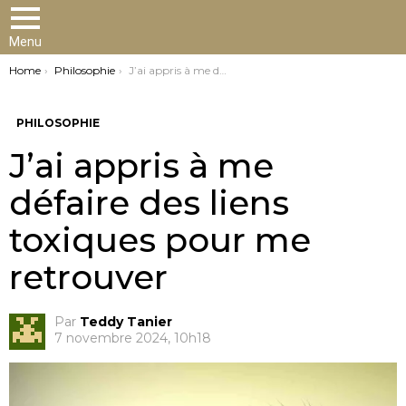
Menu
You are here:
Home
Philosophie
J’ai appris à me défaire des liens toxiques pour me retrouver
PHILOSOPHIE
J’ai appris à me
défaire des liens
toxiques pour me
retrouver
Par
Teddy Tanier
7 novembre 2024, 10h18