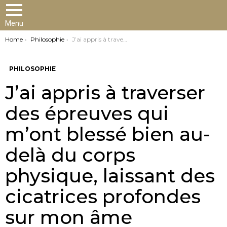
Menu
You are here:
Home
Philosophie
J’ai appris à traverser des épreuves qui m’ont blessé bien au-delà du corps physique, laissant des cicatrices profondes sur mon âme
PHILOSOPHIE
J’ai appris à traverser
des épreuves qui
m’ont blessé bien au-
delà du corps
physique, laissant des
cicatrices profondes
sur mon âme