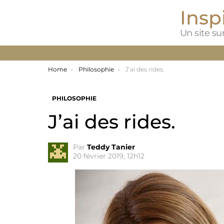
Inspi
Un site sur
You are here:
Home
Philosophie
J’ai des rides.
PHILOSOPHIE
J’ai des rides.
Par
Teddy Tanier
20 février 2019, 12h12