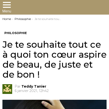
Menu
You are here:
Home
Philosophie
Je te souhaite tout ce à quoi ton cœur aspire de beau, de juste et de bon !
PHILOSOPHIE
Je te souhaite tout ce
à quoi ton cœur aspire
de beau, de juste et
de bon !
Par
Teddy Tanier
6 janvier 2021, 12h42