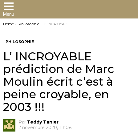
Menu
You are here:
Home
Philosophie
L’ INCROYABLE prédiction de Marc Moulin écrit c’est à peine croyable, en 2003 !!!
PHILOSOPHIE
L’ INCROYABLE
prédiction de Marc
Moulin écrit c’est à
peine croyable, en
2003 !!!
Par
Teddy Tanier
2 novembre 2020, 11h08