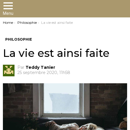
Menu
You are here:
Home
Philosophie
La vie est ainsi faite
PHILOSOPHIE
La vie est ainsi faite
Par
Teddy Tanier
25 septembre 2020, 11h58