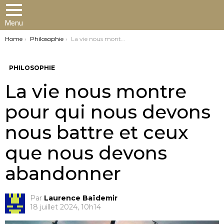
Menu
You are here:
Home
Philosophie
La vie nous montre pour qui nous devons nous battre et ceux que nous devons abandonner
PHILOSOPHIE
La vie nous montre
pour qui nous devons
nous battre et ceux
que nous devons
abandonner
Par
Laurence Baïdemir
18 juillet 2024, 10h14