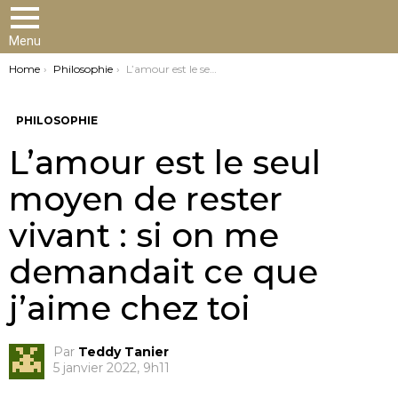
Menu
You are here:
Home
Philosophie
L’amour est le seul moyen de rester vivant : si on me demandait ce que j’aime chez toi
PHILOSOPHIE
L’amour est le seul
moyen de rester
vivant : si on me
demandait ce que
j’aime chez toi
Par
Teddy Tanier
5 janvier 2022, 9h11