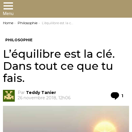
Menu
You are here:
Home
Philosophie
L’équilibre est la clé. Dans tout ce que tu fais.
PHILOSOPHIE
L’équilibre est la clé.
Dans tout ce que tu
fais.
Par
Teddy Tanier
Co
1
26 novembre 2018, 12h06