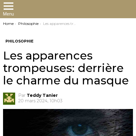
Menu
You are here:
Home
Philosophie
Les apparences trompeuses: derrière le charme du masque
PHILOSOPHIE
Les apparences
trompeuses: derrière
le charme du masque
Par
Teddy Tanier
20 mars 2024, 10h03