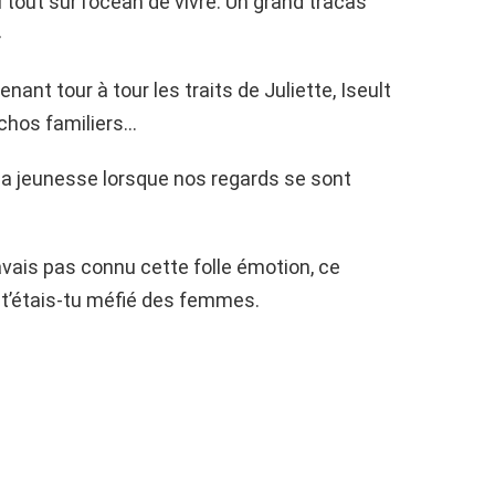
 tout sur l’océan de vivre. Un grand tracas
»
ant tour à tour les traits de Juliette, Iseult
échos familiers…
la jeunesse lorsque nos regards se sont
avais pas connu cette folle émotion, ce
 t’étais-tu méfié des femmes.