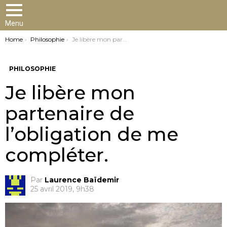
Menu
You are here:
Home
Philosophie
Je libère mon partenaire de l’obligation de me compléter.
PHILOSOPHIE
Je libère mon
partenaire de
l’obligation de me
compléter.
Par
Laurence Baïdemir
25 avril 2019, 9h38