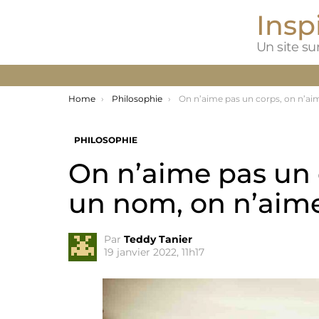
Inspi
Un site sur
You are here:
Home
Philosophie
On n’aime pas un corps, on n’aime pas un nom, on n’aime pas un statut 
PHILOSOPHIE
On n’aime pas un 
un nom, on n’aime
Par
Teddy Tanier
19 janvier 2022, 11h17