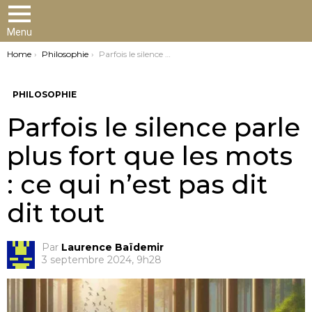
Menu
You are here:
Home
Philosophie
Parfois le silence parle plus fort que les mots : ce qui n’est pas dit dit tout
PHILOSOPHIE
Parfois le silence parle
plus fort que les mots
: ce qui n’est pas dit
dit tout
Par
Laurence Baïdemir
3 septembre 2024, 9h28