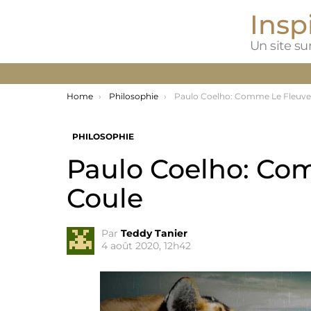
Inspi
Un site sur
You are here:
Home
Philosophie
Paulo Coelho: Comme Le Fleuve Qui Co
PHILOSOPHIE
Paulo Coelho: Co
Coule
Par
Teddy Tanier
4 août 2020, 12h42