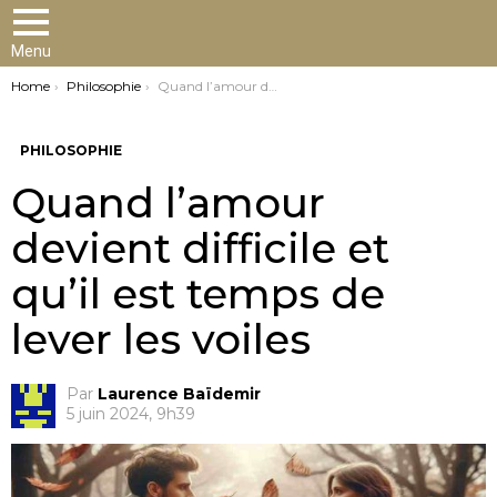
Menu
You are here:
Home
Philosophie
Quand l’amour devient difficile et qu’il est temps de lever les voiles
PHILOSOPHIE
Quand l’amour
devient difficile et
qu’il est temps de
lever les voiles
Par
Laurence Baïdemir
5 juin 2024, 9h39