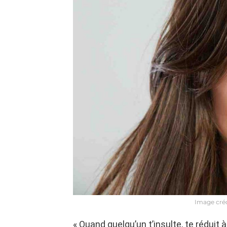
Image créd
« Quand quelqu’un t’insulte, te réduit 