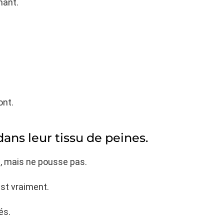
nant.
ont.
dans leur tissu de peines.
n, mais ne pousse pas.
est vraiment.
és.