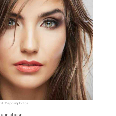
it :Depositphotos
à une chose,