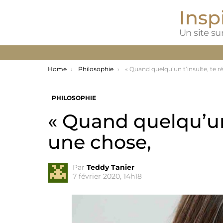
Inspi
Un site sur
You are here:
Home
Philosophie
« Quand quelqu’un t’insulte, te réduit à une c
PHILOSOPHIE
« Quand quelqu’un 
une chose,
Par
Teddy Tanier
7 février 2020, 14h18