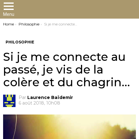
Menu
You are here:
Home
Philosophie
Si je me connecte au passé, je vis de la colère et du chagrin…
PHILOSOPHIE
Si je me connecte au
passé, je vis de la
colère et du chagrin…
Par
Laurence Baïdemir
6 août 2018, 10h08