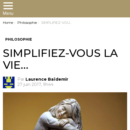
Menu
You are here:
Home
Philosophie
SIMPLIFIEZ-VOUS LA VIE…
PHILOSOPHIE
SIMPLIFIEZ-VOUS LA
VIE…
Par
Laurence Baïdemir
27 juin 2017, 9h44