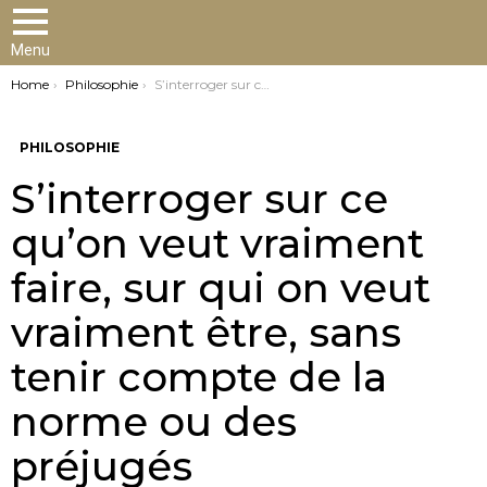
Menu
You are here:
Home
Philosophie
S’interroger sur ce qu’on veut vraiment faire, sur qui on veut vraiment être, sans tenir compte de la norme ou des préjugés
PHILOSOPHIE
S’interroger sur ce
qu’on veut vraiment
faire, sur qui on veut
vraiment être, sans
tenir compte de la
norme ou des
préjugés