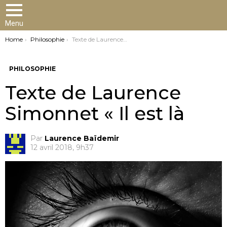
Menu
You are here:
Home
Philosophie
Texte de Laurence Simonnet « Il est là
PHILOSOPHIE
Texte de Laurence
Simonnet « Il est là
Par
Laurence Baïdemir
12 avril 2018, 9h37