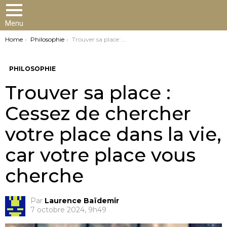
Menu
You are here:
Home
Philosophie
Trouver sa place : Cessez de chercher votre place dans la vie, car votre place vous cherche
PHILOSOPHIE
Trouver sa place :
Cessez de chercher
votre place dans la vie,
car votre place vous
cherche
Par
Laurence Baïdemir
7 octobre 2024, 9h49