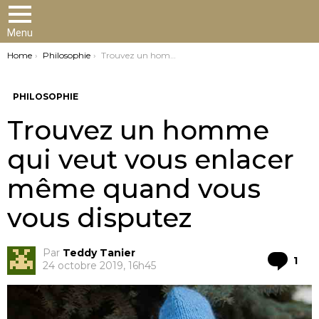
Menu
You are here:
Home
Philosophie
Trouvez un homme qui veut vous enlacer même quand vous vous disputez
PHILOSOPHIE
Trouvez un homme
qui veut vous enlacer
même quand vous
vous disputez
Par
Teddy Tanier
Co
1
24 octobre 2019, 16h45