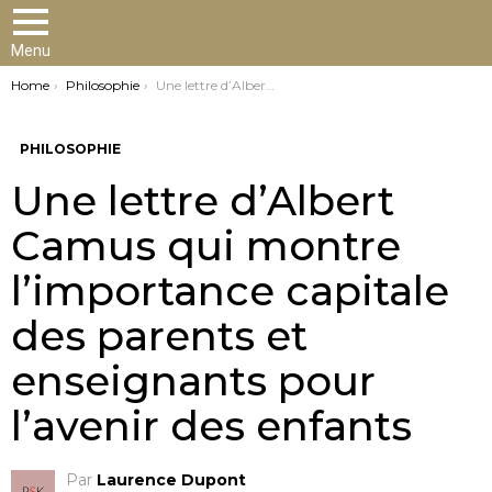
Menu
You are here:
Home
Philosophie
Une lettre d’Albert Camus qui montre l’importance capitale des parents et enseignants pour l’avenir des enfants
PHILOSOPHIE
Une lettre d’Albert
Camus qui montre
l’importance capitale
des parents et
enseignants pour
l’avenir des enfants
Par
Laurence Dupont