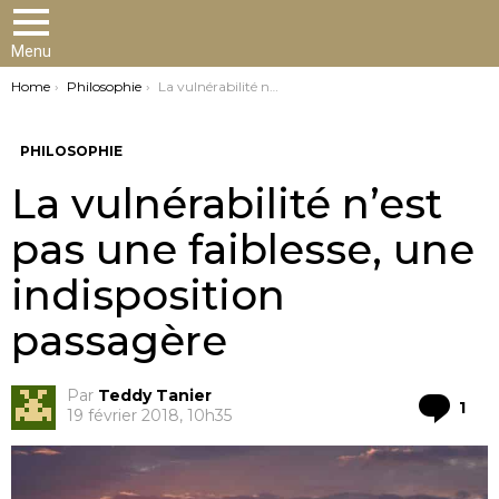
Menu
You are here:
Home
Philosophie
La vulnérabilité n’est pas une faiblesse, une indisposition passagère
PHILOSOPHIE
La vulnérabilité n’est
pas une faiblesse, une
indisposition
passagère
Par
Teddy Tanier
Co
1
19 février 2018, 10h35