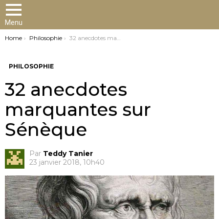
Menu
You are here:
Home
Philosophie
32 anecdotes marquantes sur Sénèque
PHILOSOPHIE
32 anecdotes
marquantes sur
Sénèque
Par
Teddy Tanier
23 janvier 2018, 10h40