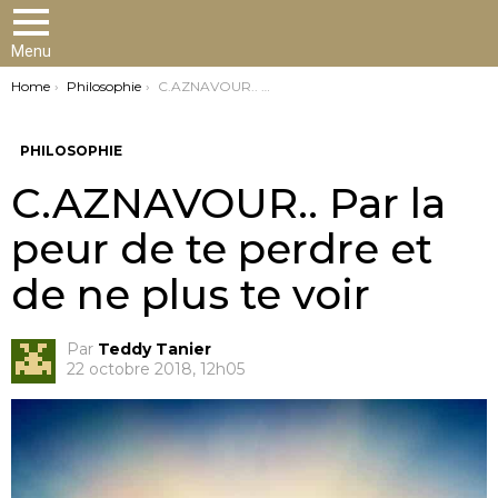
Menu
You are here:
Home
Philosophie
C.AZNAVOUR.. Par la peur de te perdre et de ne plus te voir
PHILOSOPHIE
C.AZNAVOUR.. Par la
peur de te perdre et
de ne plus te voir
Par
Teddy Tanier
22 octobre 2018, 12h05