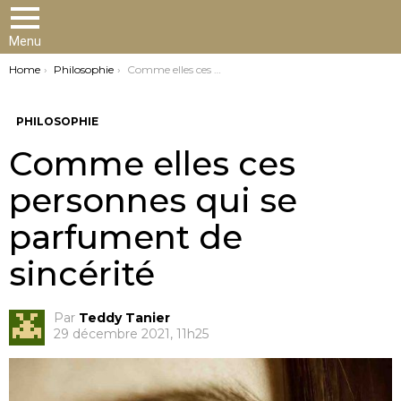
Menu
You are here:
Home
Philosophie
Comme elles ces personnes qui se parfument de sincérité
PHILOSOPHIE
Comme elles ces
personnes qui se
parfument de
sincérité
Par
Teddy Tanier
29 décembre 2021, 11h25