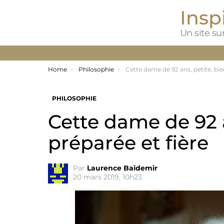
Inspi
Un site sur
You are here:
Home
Philosophie
Cette dame de 92 ans, petite, bien préparée et 
PHILOSOPHIE
Cette dame de 92 a
préparée et fière
Par
Laurence Baïdemir
20 mars 2019, 10h23