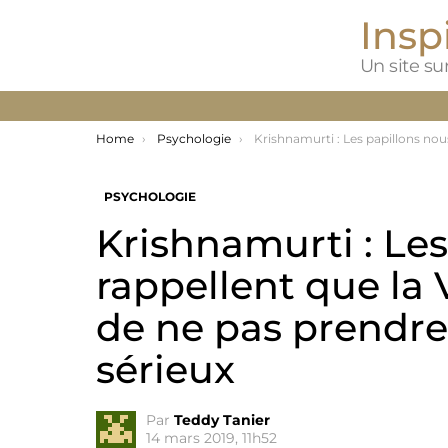
Inspi
Un site sur
You are here:
Home
Psychologie
Krishnamurti : Les papillons nous rappellent que la Vie est une danse et de ne pas prendre les choses trop
PSYCHOLOGIE
Krishnamurti : Les
rappellent que la 
de ne pas prendre
sérieux
Par
Teddy Tanier
14 mars 2019, 11h52