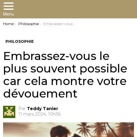
Menu
You are here:
Home
Philosophie
Embrassez-vous le plus souvent possible car cela montre votre dévouement
PHILOSOPHIE
Embrassez-vous le
plus souvent possible
car cela montre votre
dévouement
Par
Teddy Tanier
11 mars 2024, 10h36