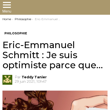
Menu
You are here:
Home
Philosophie
Eric-Emmanuel Schmitt : Je suis optimiste parce que…
PHILOSOPHIE
Eric-Emmanuel
Schmitt : Je suis
optimiste parce que…
Par
Teddy Tanier
29 juin 2021, 10h47