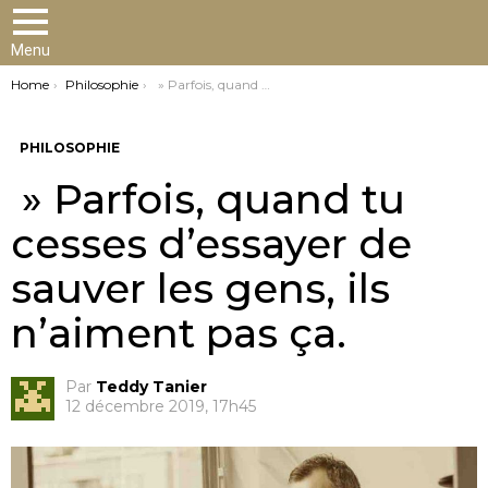
Menu
You are here:
Home
Philosophie
» Parfois, quand tu cesses d’essayer de sauver les gens, ils n’aiment pas ça.
PHILOSOPHIE
» Parfois, quand tu
cesses d’essayer de
sauver les gens, ils
n’aiment pas ça.
Par
Teddy Tanier
12 décembre 2019, 17h45