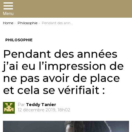
Menu
You are here:
Home
Philosophie
Pendant des années j’ai eu l’impression de ne pas avoir de place et cela se vérifiait :
PHILOSOPHIE
Pendant des années
j’ai eu l’impression de
ne pas avoir de place
et cela se vérifiait :
Par
Teddy Tanier
12 décembre 2019, 18h02