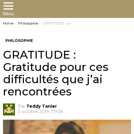
Menu
You are here:
Home
Philosophie
GRATITUDE : Gratitude pour ces difficultés que j’ai rencontrées
PHILOSOPHIE
GRATITUDE :
Gratitude pour ces
difficultés que j’ai
rencontrées
Par
Teddy Tanier
3 octobre 2019, 17h36