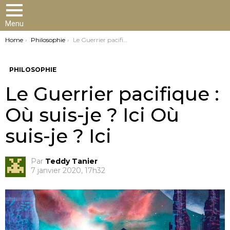
Menu
You are here:
Home
Philosophie
Le Guerrier pacifique : Où suis-je ? Ici Où suis-je ? Ici
PHILOSOPHIE
Le Guerrier pacifique :
Où suis-je ? Ici Où
suis-je ? Ici
Par
Teddy Tanier
7 janvier 2020, 17h32